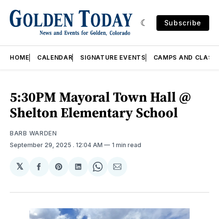
Subscribe
HOME
CALENDAR
SIGNATURE EVENTS
CAMPS AND CLASS
5:30PM Mayoral Town Hall @
Shelton Elementary School
BARB WARDEN
September 29, 2025
. 12:04 AM
1 min read
𝕏
Share
Share
Share
Share
Share
on
on
on
on
via
Facebook
Pinterest
LinkedIn
WhatsApp
Email