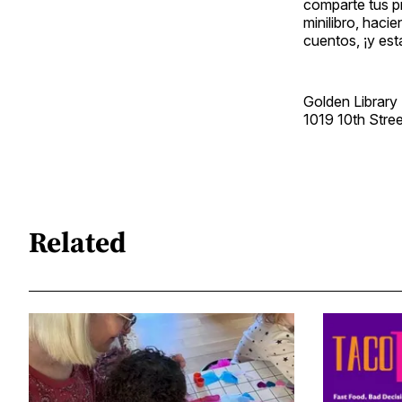
comparte tus pr
minilibro, hac
cuentos, ¡y esta
Golden Library
1019 10th Stree
Related