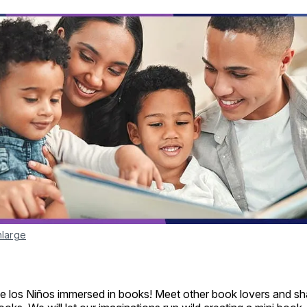
nlarge
de los Niños immersed in books! Meet other book lovers and s