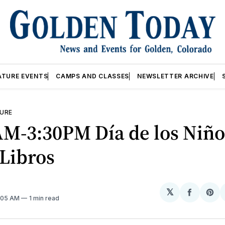
ATURE EVENTS
CAMPS AND CLASSES
NEWSLETTER ARCHIVE
URE
M-3:30PM Día de los Niño
 Libros
𝕏
Share
Sh
2:05 AM
1 min read
on
on
Facebo
Pin