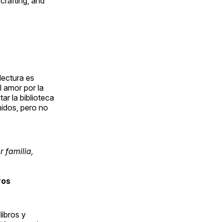
 crafting, and
lectura es
l amor por la
tar la biblioteca
nidos, pero no
r familia,
ros
libros y