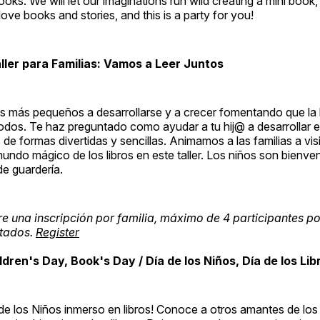
ooks. We will let our imaginations run wild creating a mini book,
love books and stories, and this is a party for you!
aller para Familias: Vamos a Leer Juntos
 más pequeños a desarrollarse y a crecer fomentando que la 
todos. Te haz preguntado como ayudar a tu hij@ a desarrollar e
 de formas divertidas y sencillas. Animamos a las familias a visi
 mundo mágico de los libros en este taller. Los niños son bienve
de guardería.
re una inscripción por familia, máximo de 4 participantes po
itados.
Register
dren's Day, Book's Day / Día de los Niños, Día de los Lib
 de los Niños inmerso en libros! Conoce a otros amantes de los 